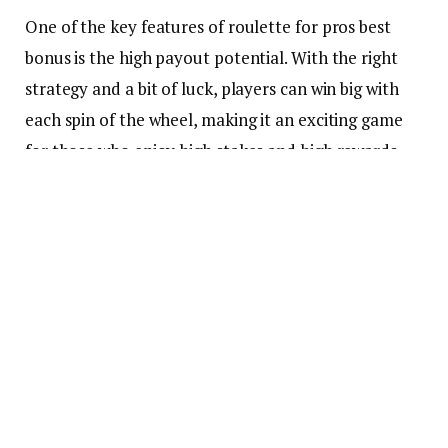
One of the key features of roulette for pros best
bonus is the high payout potential. With the right
strategy and a bit of luck, players can win big with
each spin of the wheel, making it an exciting game
for those who enjoy high stakes and high rewards.
Advantages and Disadvantages
Advantages
Disadvantages
High payout potential
High house edge
Strategic gameplay
Can be addictive
Fast-paced action
Requires skill and expertise