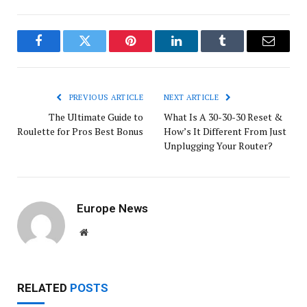
Facebook
Twitter
Pinterest
LinkedIn
Tumblr
Email
PREVIOUS ARTICLE
NEXT ARTICLE
The Ultimate Guide to
What Is A 30-30-30 Reset &
Roulette for Pros Best Bonus
How’s It Different From Just
Unplugging Your Router?
Europe News
Website
RELATED
POSTS